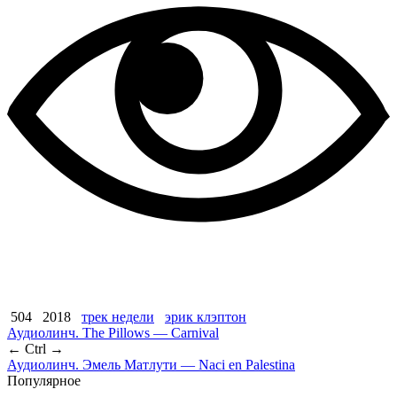
504
2018
трек недели
эрик клэптон
Аудиолинч. The Pillows — Carnival
← Ctrl →
Аудиолинч. Эмель Матлути — Naci en Palestina
Популярное