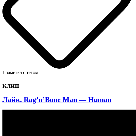
1 заметка с тегом
клип
Лайк. Rag’n’Bone Man — Human